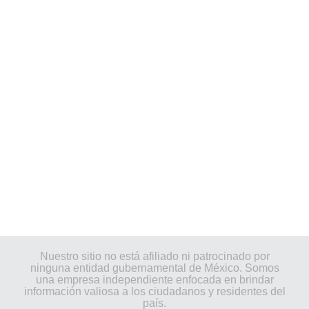
Nuestro sitio no está afiliado ni patrocinado por
ninguna entidad gubernamental de México. Somos
una empresa independiente enfocada en brindar
información valiosa a los ciudadanos y residentes del
país.