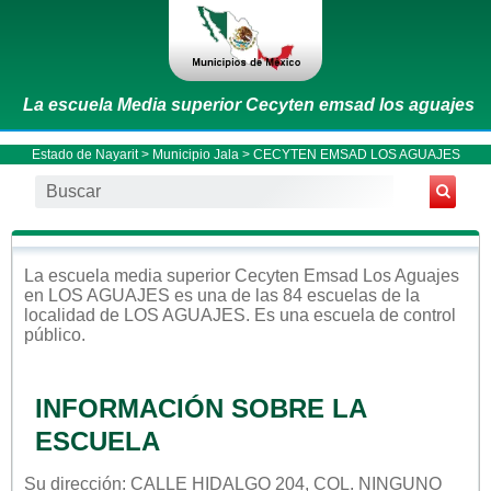
La escuela Media superior Cecyten emsad los aguajes
Estado de Nayarit
>
Municipio Jala
> CECYTEN EMSAD LOS AGUAJES
La escuela
media superior
Cecyten Emsad Los Aguajes
en
LOS AGUAJES
es una de las 84 escuelas de la
localidad de
LOS AGUAJES
. Es una escuela de control
público
.
INFORMACIÓN SOBRE LA
ESCUELA
Su dirección: CALLE HIDALGO 204, COL. NINGUNO