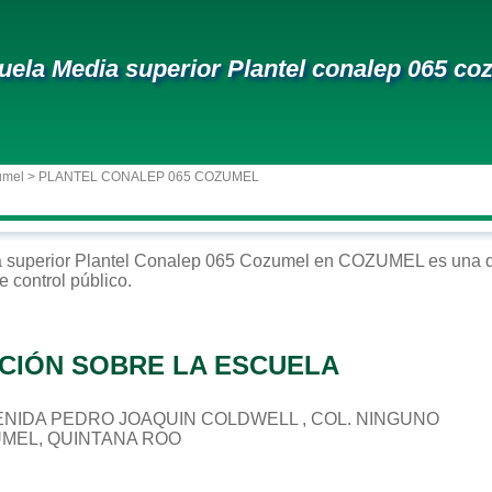
uela Media superior Plantel conalep 065 co
umel
> PLANTEL CONALEP 065 COZUMEL
 superior
Plantel Conalep 065 Cozumel
en
COZUMEL
es una d
e control
público
.
CIÓN SOBRE LA ESCUELA
 AVENIDA PEDRO JOAQUIN COLDWELL , COL. NINGUNO
UMEL, QUINTANA ROO