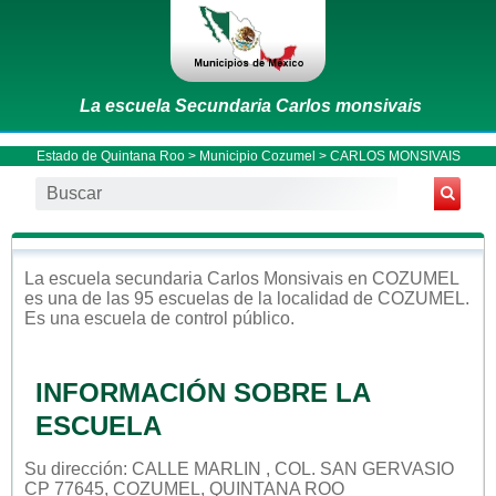
La escuela Secundaria Carlos monsivais
Estado de Quintana Roo
>
Municipio Cozumel
> CARLOS MONSIVAIS
La escuela
secundaria
Carlos Monsivais
en
COZUMEL
es una de las 95 escuelas de la localidad de
COZUMEL
.
Es una escuela de control
público
.
INFORMACIÓN SOBRE LA
ESCUELA
Su dirección: CALLE MARLIN , COL. SAN GERVASIO
CP 77645, COZUMEL, QUINTANA ROO