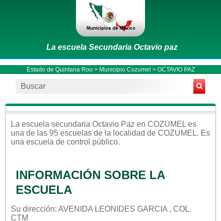
La escuela Secundaria Octavio paz
Estado de Quintana Roo
>
Municipio Cozumel
> OCTAVIO PAZ
La escuela
secundaria
Octavio Paz
en
COZUMEL
es
una de las 95 escuelas de la localidad de
COZUMEL
. Es
una escuela de control
público
.
INFORMACIÓN SOBRE LA
ESCUELA
Su dirección: AVENIDA LEONIDES GARCIA , COL.
CTM