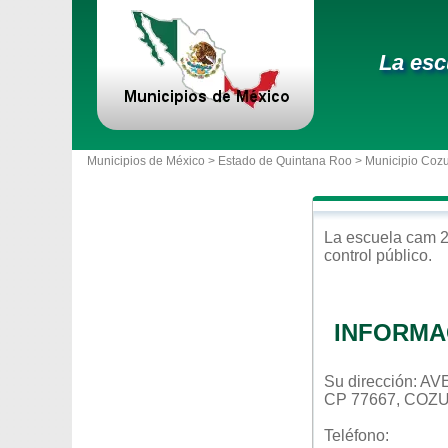
La esc
Municipios de México >
Estado de Quintana Roo
>
Municipio Coz
La escuela
cam
control
público
.
INFORMA
Su dirección: 
CP 77667, COZ
Teléfono: