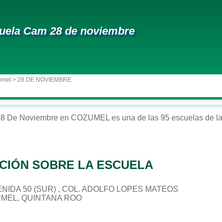
uela Cam 28 de noviembre
umel
> 28 DE NOVIEMBRE
28 De Noviembre
en
COZUMEL
es una de las 95 escuelas de l
CIÓN SOBRE LA ESCUELA
AVENIDA 50 (SUR) , COL. ADOLFO LOPES MATEOS
UMEL, QUINTANA ROO