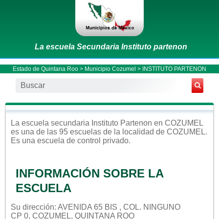
La escuela Secundaria Instituto partenon
Estado de Quintana Roo
>
Municipio Cozumel
> INSTITUTO PARTENON
La escuela
secundaria
Instituto Partenon
en
COZUMEL
es una de las 95 escuelas de la localidad de
COZUMEL
.
Es una escuela de control
privado
.
INFORMACIÓN SOBRE LA
ESCUELA
Su dirección: AVENIDA 65 BIS , COL. NINGUNO
CP 0, COZUMEL, QUINTANA ROO