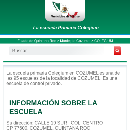
La escuela Primaria Colegium
Estado de Quintana Roo
>
Municipio Cozumel
> COLEGIUM
La escuela
primaria
Colegium
en
COZUMEL
es una de
las 95 escuelas de la localidad de
COZUMEL
. Es una
escuela de control
privado
.
INFORMACIÓN SOBRE LA
ESCUELA
Su dirección: CALLE 19 SUR , COL. CENTRO
CP 77600, COZUMEL, QUINTANA ROO