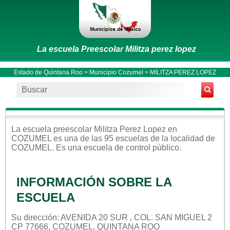
La escuela Preescolar Militza perez lopez
Estado de Quintana Roo
>
Municipio Cozumel
> MILITZA PEREZ LOPEZ
La escuela
preescolar
Militza Perez Lopez
en
COZUMEL
es una de las 95 escuelas de la localidad de
COZUMEL
. Es una escuela de control
público
.
INFORMACIÓN SOBRE LA
ESCUELA
Su dirección: AVENIDA 20 SUR , COL. SAN MIGUEL 2
CP 77666, COZUMEL, QUINTANA ROO