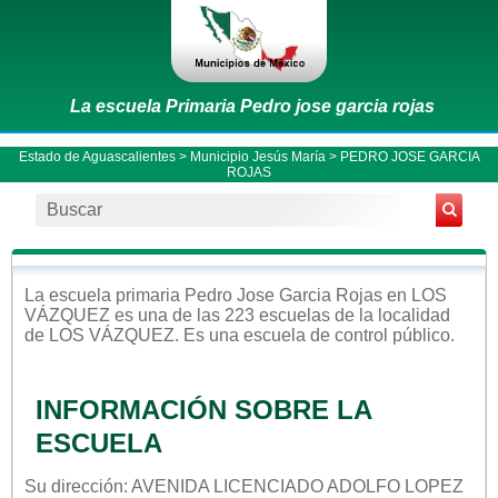
La escuela Primaria Pedro jose garcia rojas
Estado de Aguascalientes
>
Municipio Jesús María
> PEDRO JOSE GARCIA
ROJAS
La escuela
primaria
Pedro Jose Garcia Rojas
en
LOS
VÁZQUEZ
es una de las 223 escuelas de la localidad
de
LOS VÁZQUEZ
. Es una escuela de control
público
.
INFORMACIÓN SOBRE LA
ESCUELA
Su dirección: AVENIDA LICENCIADO ADOLFO LOPEZ