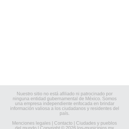
Nuestro sitio no está afiliado ni patrocinado por
ninguna entidad gubernamental de México. Somos
una empresa independiente enfocada en brindar
información valiosa a los ciudadanos y residentes del
país.
Menciones legales
|
Contacto
|
Ciudades y pueblos
del mundo
| Copyright © 2026 los-municipios.mx