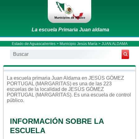
La escuela Primaria Juan aldama
Estado de Aguascalientes
>
Municipio Jesús María
> JUAN ALDAMA
La escuela
primaria
Juan Aldama
en
JESÚS GÓMEZ
PORTUGAL (MARGARITAS)
es una de las 223
escuelas de la localidad de
JESÚS GÓMEZ
PORTUGAL (MARGARITAS)
. Es una escuela de control
público
.
INFORMACIÓN SOBRE LA
ESCUELA