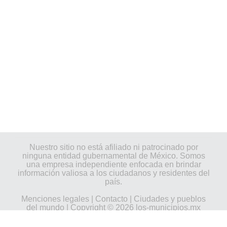
Nuestro sitio no está afiliado ni patrocinado por
ninguna entidad gubernamental de México. Somos
una empresa independiente enfocada en brindar
información valiosa a los ciudadanos y residentes del
país.
Menciones legales
|
Contacto
|
Ciudades y pueblos
del mundo
| Copyright © 2026 los-municipios.mx
Todos los derechos reservados