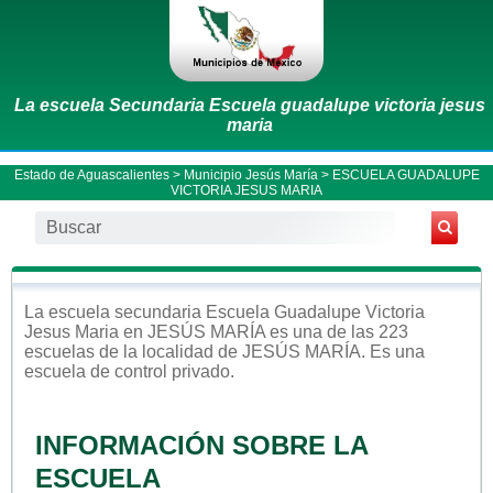
La escuela Secundaria Escuela guadalupe victoria jesus
maria
Estado de Aguascalientes
>
Municipio Jesús María
> ESCUELA GUADALUPE
VICTORIA JESUS MARIA
La escuela
secundaria
Escuela Guadalupe Victoria
Jesus Maria
en
JESÚS MARÍA
es una de las 223
escuelas de la localidad de
JESÚS MARÍA
. Es una
escuela de control
privado
.
INFORMACIÓN SOBRE LA
ESCUELA