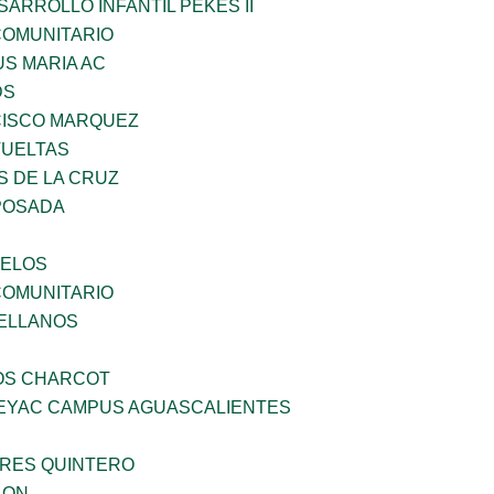
ARROLLO INFANTIL PEKES II
OMUNITARIO
US MARIA AC
DS
ISCO MARQUEZ
VUELTAS
S DE LA CRUZ
POSADA
CELOS
OMUNITARIO
ELLANOS
ÑOS CHARCOT
PEYAC CAMPUS AGUASCALIENTES
RES QUINTERO
LON