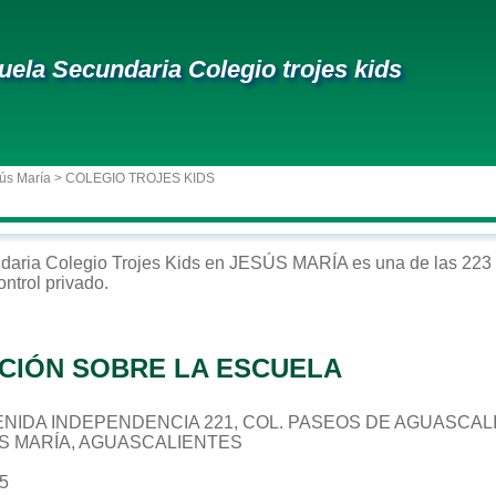
uela Secundaria Colegio trojes kids
ús María
> COLEGIO TROJES KIDS
daria
Colegio Trojes Kids
en
JESÚS MARÍA
es una de las 223 
ontrol
privado
.
CIÓN SOBRE LA ESCUELA
 AVENIDA INDEPENDENCIA 221, COL. PASEOS DE AGUASCA
ÚS MARÍA, AGUASCALIENTES
75