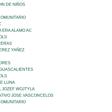
IN DE NIÑOS
OMUNITARIO
C
A ERA ALAMO AC
OLS
RERAS
PEREZ YAÑEZ
NDRES
GUASCALIENTES
OLS
DE LUNA
L JOZEF WOJTYLA
TIVO JOSE VASCONCELOS
OMUNITARIO
L