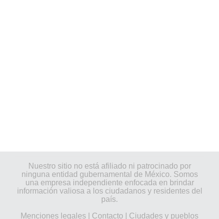
Nuestro sitio no está afiliado ni patrocinado por
ninguna entidad gubernamental de México. Somos
una empresa independiente enfocada en brindar
información valiosa a los ciudadanos y residentes del
país.
Menciones legales
|
Contacto
|
Ciudades y pueblos