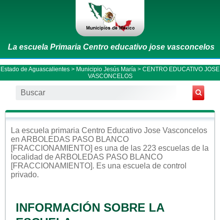
La escuela Primaria Centro educativo jose vasconcelos
Estado de Aguascalientes
>
Municipio Jesús María
> CENTRO EDUCATIVO JOSE
VASCONCELOS
La escuela
primaria
Centro Educativo Jose Vasconcelos
en
ARBOLEDAS PASO BLANCO
[FRACCIONAMIENTO]
es una de las 223 escuelas de la
localidad de
ARBOLEDAS PASO BLANCO
[FRACCIONAMIENTO]
. Es una escuela de control
privado
.
INFORMACIÓN SOBRE LA