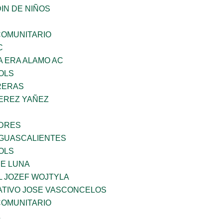
IN DE NIÑOS
OMUNITARIO
C
A ERA ALAMO AC
OLS
RERAS
PEREZ YAÑEZ
NDRES
GUASCALIENTES
OLS
DE LUNA
L JOZEF WOJTYLA
TIVO JOSE VASCONCELOS
OMUNITARIO
L