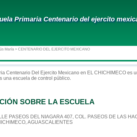
uela Primaria Centenario del ejercito mexi
ús María
> CENTENARIO DEL EJERCITO MEXICANO
ria
Centenario Del Ejercito Mexicano
en
EL CHICHIMECO
es u
Es una escuela de control
público
.
CIÓN SOBRE LA ESCUELA
 CALLE PASEOS DEL NIAGARA 407, COL. PASEOS DE LAS H
CHICHIMECO, AGUASCALIENTES