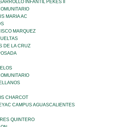
ARROLLO INFANTIL PEKES II
OMUNITARIO
US MARIA AC
DS
ISCO MARQUEZ
VUELTAS
S DE LA CRUZ
POSADA
CELOS
OMUNITARIO
ELLANOS
ÑOS CHARCOT
PEYAC CAMPUS AGUASCALIENTES
RES QUINTERO
LON