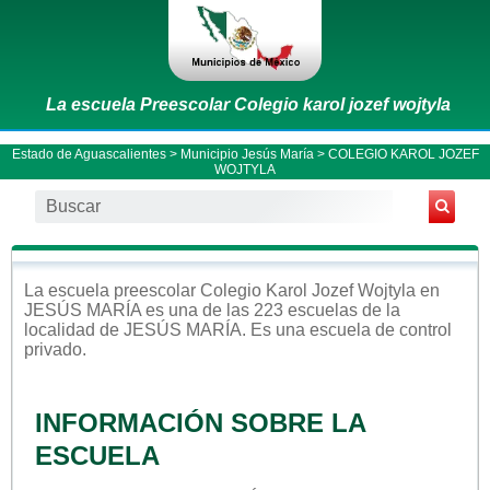
La escuela Preescolar Colegio karol jozef wojtyla
Estado de Aguascalientes
>
Municipio Jesús María
> COLEGIO KAROL JOZEF
WOJTYLA
La escuela
preescolar
Colegio Karol Jozef Wojtyla
en
JESÚS MARÍA
es una de las 223 escuelas de la
localidad de
JESÚS MARÍA
. Es una escuela de control
privado
.
INFORMACIÓN SOBRE LA
ESCUELA