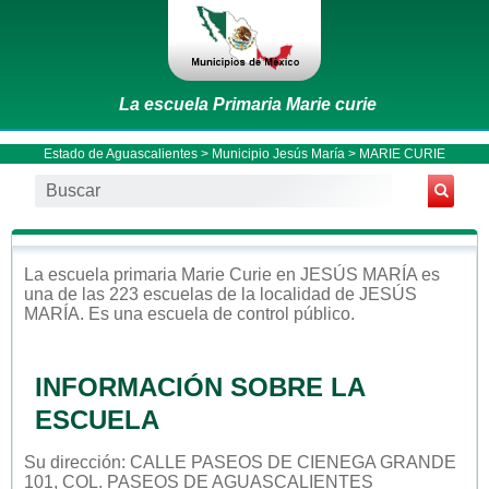
La escuela Primaria Marie curie
Estado de Aguascalientes
>
Municipio Jesús María
> MARIE CURIE
La escuela
primaria
Marie Curie
en
JESÚS MARÍA
es
una de las 223 escuelas de la localidad de
JESÚS
MARÍA
. Es una escuela de control
público
.
INFORMACIÓN SOBRE LA
ESCUELA
Su dirección: CALLE PASEOS DE CIENEGA GRANDE
101, COL. PASEOS DE AGUASCALIENTES