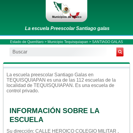
La escuela Preescolar Santiago galas
Estado de Querétaro
>
Municipio Tequisquiapan
> SANTIAGO GALAS
La escuela
preescolar
Santiago Galas
en
TEQUISQUIAPAN
es una de las 112 escuelas de la
localidad de
TEQUISQUIAPAN
. Es una escuela de
control
privado
.
INFORMACIÓN SOBRE LA
ESCUELA
Su dirección: CALLE HEROICO COLEGIO MILITAR ,