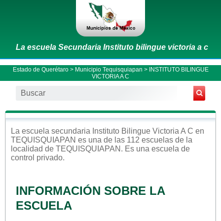
La escuela Secundaria Instituto bilingue victoria a c
Estado de Querétaro
>
Municipio Tequisquiapan
> INSTITUTO BILINGUE
VICTORIA A C
La escuela
secundaria
Instituto Bilingue Victoria A C
en
TEQUISQUIAPAN
es una de las 112 escuelas de la
localidad de
TEQUISQUIAPAN
. Es una escuela de
control
privado
.
INFORMACIÓN SOBRE LA
ESCUELA