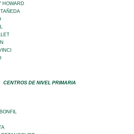
AY HOWARD
STAÑEDA
O
L
LLET
IN
INCI
O
CENTROS DE NIVEL PRIMARIA
 BONFIL
TA