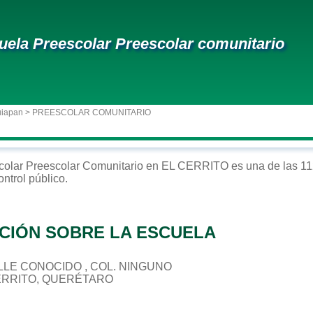
uela Preescolar Preescolar comunitario
uiapan
> PREESCOLAR COMUNITARIO
colar
Preescolar Comunitario
en
EL CERRITO
es una de las 11
ontrol
público
.
CIÓN SOBRE LA ESCUELA
CALLE CONOCIDO , COL. NINGUNO
CERRITO, QUERÉTARO