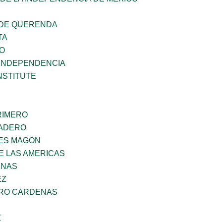
 DE QUERENDA
TA
GO
 INDEPENDENCIA
NSTITUTE
PRIMERO
MADERO
ES MAGON
E LAS AMERICAS
ENAS
EZ
ARO CARDENAS
Z