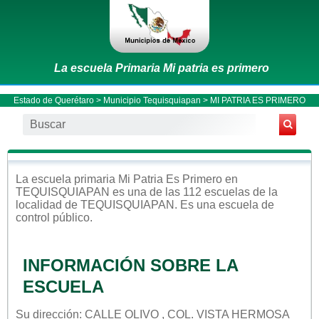
La escuela Primaria Mi patria es primero
Estado de Querétaro
>
Municipio Tequisquiapan
> MI PATRIA ES PRIMERO
La escuela
primaria
Mi Patria Es Primero
en
TEQUISQUIAPAN
es una de las 112 escuelas de la
localidad de
TEQUISQUIAPAN
. Es una escuela de
control
público
.
INFORMACIÓN SOBRE LA
ESCUELA
Su dirección: CALLE OLIVO , COL. VISTA HERMOSA