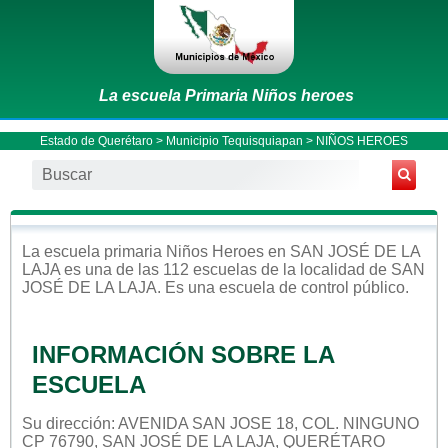
La escuela Primaria Niños heroes
Estado de Querétaro
>
Municipio Tequisquiapan
> NIÑOS HEROES
La escuela
primaria
Niños Heroes
en
SAN JOSÉ DE LA
LAJA
es una de las 112 escuelas de la localidad de
SAN
JOSÉ DE LA LAJA
. Es una escuela de control
público
.
INFORMACIÓN SOBRE LA
ESCUELA
Su dirección: AVENIDA SAN JOSE 18, COL. NINGUNO
CP 76790, SAN JOSÉ DE LA LAJA, QUERÉTARO