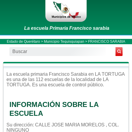
La escuela Primaria Francisco sarabia
Estado de Querétaro
>
Municipio Tequisquiapan
> FRANCISCO SARABIA
La escuela
primaria
Francisco Sarabia
en
LA TORTUGA
es una de las 112 escuelas de la localidad de
LA
TORTUGA
. Es una escuela de control
público
.
INFORMACIÓN SOBRE LA
ESCUELA
Su dirección: CALLE JOSE MARIA MORELOS , COL.
NINGUNO