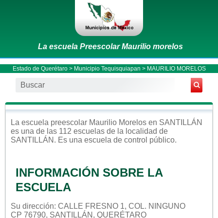
La escuela Preescolar Maurilio morelos
Estado de Querétaro
>
Municipio Tequisquiapan
> MAURILIO MORELOS
La escuela
preescolar
Maurilio Morelos
en
SANTILLÁN
es una de las 112 escuelas de la localidad de
SANTILLÁN
. Es una escuela de control
público
.
INFORMACIÓN SOBRE LA
ESCUELA
Su dirección: CALLE FRESNO 1, COL. NINGUNO
CP 76790, SANTILLÁN, QUERÉTARO