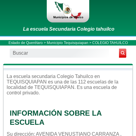
La escuela Secundaria Colegio tahuilco
Estado de Querétaro
>
Municipio Tequisquiapan
> COLEGIO TAHUILCO
La escuela
secundaria
Colegio Tahuilco
en
TEQUISQUIAPAN
es una de las 112 escuelas de la
localidad de
TEQUISQUIAPAN
. Es una escuela de
control
privado
.
INFORMACIÓN SOBRE LA
ESCUELA
Su dirección: AVENIDA VENUSTIANO CARRANZA ,