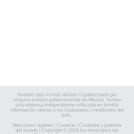
Nuestro sitio no está afiliado ni patrocinado por
ninguna entidad gubernamental de México. Somos
una empresa independiente enfocada en brindar
información valiosa a los ciudadanos y residentes del
país.
Menciones legales
|
Contacto
|
Ciudades y pueblos
del mundo
| Copyright © 2026 los-municipios.mx