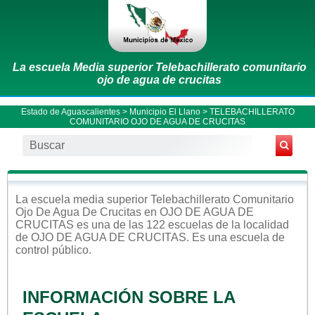
La escuela Media superior Telebachillerato comunitario
ojo de agua de crucitas
Estado de Aguascalientes
>
Municipio El Llano
> TELEBACHILLERATO
COMUNITARIO OJO DE AGUA DE CRUCITAS
La escuela
media superior
Telebachillerato Comunitario
Ojo De Agua De Crucitas
en
OJO DE AGUA DE
CRUCITAS
es una de las 122 escuelas de la localidad
de
OJO DE AGUA DE CRUCITAS
. Es una escuela de
control
público
.
INFORMACIÓN SOBRE LA