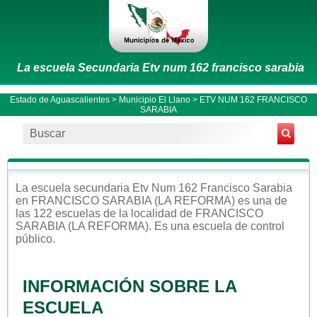
La escuela Secundaria Etv num 162 francisco sarabia
Estado de Aguascalientes
>
Municipio El Llano
> ETV NUM 162 FRANCISCO
SARABIA
La escuela
secundaria
Etv Num 162 Francisco Sarabia
en
FRANCISCO SARABIA (LA REFORMA)
es una de
las 122 escuelas de la localidad de
FRANCISCO
SARABIA (LA REFORMA)
. Es una escuela de control
público
.
INFORMACIÓN SOBRE LA
ESCUELA