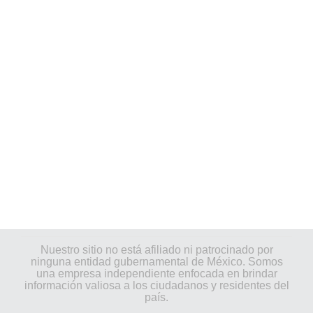
Nuestro sitio no está afiliado ni patrocinado por
ninguna entidad gubernamental de México. Somos
una empresa independiente enfocada en brindar
información valiosa a los ciudadanos y residentes del
país.