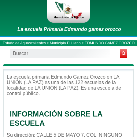
La escuela Primaria Edmundo gamez orozco
Estado de Aguascalientes
>
Municipio El Llano
> EDMUNDO GAMEZ OROZCO
La escuela
primaria
Edmundo Gamez Orozco
en
LA
UNIÓN (LA PAZ)
es una de las 122 escuelas de la
localidad de
LA UNIÓN (LA PAZ)
. Es una escuela de
control
público
.
INFORMACIÓN SOBRE LA
ESCUELA
Su dirección: CALLE 5 DE MAYO 7, COL. NINGUNO