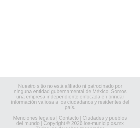
Nuestro sitio no está afiliado ni patrocinado por
ninguna entidad gubernamental de México. Somos
una empresa independiente enfocada en brindar
información valiosa a los ciudadanos y residentes del
país.
Menciones legales
|
Contacto
|
Ciudades y pueblos
del mundo
| Copyright © 2026 los-municipios.mx
Todos los derechos reservados