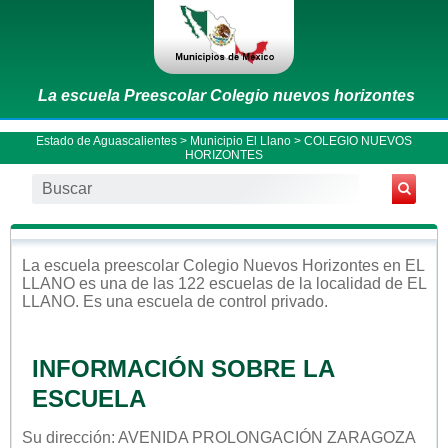
La escuela Preescolar Colegio nuevos horizontes
Estado de Aguascalientes
>
Municipio El Llano
> COLEGIO NUEVOS
HORIZONTES
La escuela
preescolar
Colegio Nuevos Horizontes
en
EL
LLANO
es una de las 122 escuelas de la localidad de
EL
LLANO
. Es una escuela de control
privado
.
INFORMACIÓN SOBRE LA
ESCUELA
Su dirección: AVENIDA PROLONGACIÓN ZARAGOZA