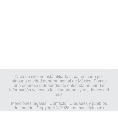
Nuestro sitio no está afiliado ni patrocinado por
ninguna entidad gubernamental de México. Somos
una empresa independiente enfocada en brindar
información valiosa a los ciudadanos y residentes del
país.
Menciones legales
|
Contacto
|
Ciudades y pueblos
del mundo
| Copyright © 2026 los-municipios.mx
Todos los derechos reservados