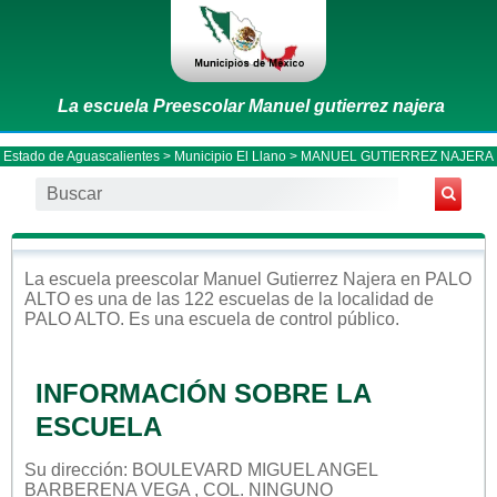
La escuela Preescolar Manuel gutierrez najera
Estado de Aguascalientes
>
Municipio El Llano
> MANUEL GUTIERREZ NAJERA
La escuela
preescolar
Manuel Gutierrez Najera
en
PALO
ALTO
es una de las 122 escuelas de la localidad de
PALO ALTO
. Es una escuela de control
público
.
INFORMACIÓN SOBRE LA
ESCUELA
Su dirección: BOULEVARD MIGUEL ANGEL
BARBERENA VEGA , COL. NINGUNO