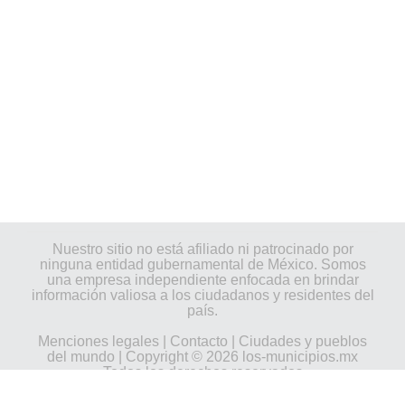
Nuestro sitio no está afiliado ni patrocinado por
ninguna entidad gubernamental de México. Somos
una empresa independiente enfocada en brindar
información valiosa a los ciudadanos y residentes del
país.
Menciones legales
|
Contacto
|
Ciudades y pueblos
del mundo
| Copyright © 2026 los-municipios.mx
Todos los derechos reservados