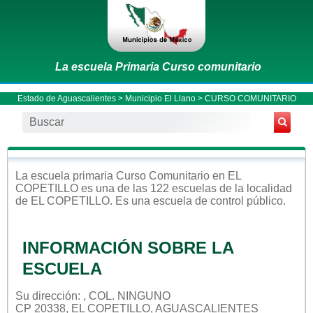
La escuela Primaria Curso comunitario
Estado de Aguascalientes
>
Municipio El Llano
> CURSO COMUNITARIO
La escuela
primaria
Curso Comunitario
en
EL
COPETILLO
es una de las 122 escuelas de la localidad
de
EL COPETILLO
. Es una escuela de control
público
.
INFORMACIÓN SOBRE LA
ESCUELA
Su dirección: , COL. NINGUNO
CP 20338, EL COPETILLO, AGUASCALIENTES