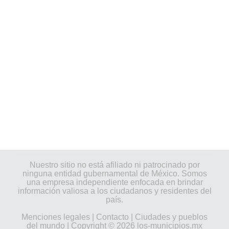
Nuestro sitio no está afiliado ni patrocinado por
ninguna entidad gubernamental de México. Somos
una empresa independiente enfocada en brindar
información valiosa a los ciudadanos y residentes del
país.
Menciones legales
|
Contacto
|
Ciudades y pueblos
del mundo
| Copyright © 2026 los-municipios.mx