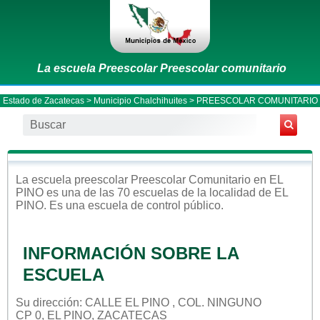
La escuela Preescolar Preescolar comunitario
Estado de Zacatecas
>
Municipio Chalchihuites
> PREESCOLAR COMUNITARIO
La escuela
preescolar
Preescolar Comunitario
en
EL
PINO
es una de las 70 escuelas de la localidad de
EL
PINO
. Es una escuela de control
público
.
INFORMACIÓN SOBRE LA
ESCUELA
Su dirección: CALLE EL PINO , COL. NINGUNO
CP 0, EL PINO, ZACATECAS