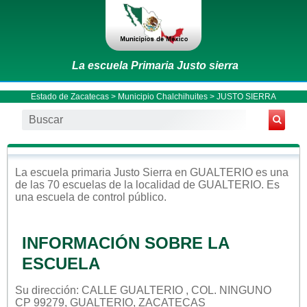
La escuela Primaria Justo sierra
Estado de Zacatecas
>
Municipio Chalchihuites
> JUSTO SIERRA
La escuela
primaria
Justo Sierra
en
GUALTERIO
es una
de las 70 escuelas de la localidad de
GUALTERIO
. Es
una escuela de control
público
.
INFORMACIÓN SOBRE LA
ESCUELA
Su dirección: CALLE GUALTERIO , COL. NINGUNO
CP 99279, GUALTERIO, ZACATECAS