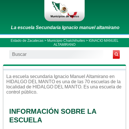
La escuela Secundaria Ignacio manuel altamirano
Estado de Zacatecas
>
Municipio Chalchihuites
> IGNACIO MANUEL
ALTAMIRANO
La escuela
secundaria
Ignacio Manuel Altamirano
en
HIDALGO DEL MANTO
es una de las 70 escuelas de la
localidad de
HIDALGO DEL MANTO
. Es una escuela de
control
público
.
INFORMACIÓN SOBRE LA
ESCUELA