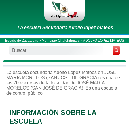
La escuela Secundaria Adolfo lopez mateos
Estado de Zacatecas
>
Municipio Chalchihuites
> ADOLFO LOPEZ MATEOS
La escuela
secundaria
Adolfo Lopez Mateos
en
JOSÉ
MARÍA MORELOS (SAN JOSÉ DE GRACIA)
es una de
las 70 escuelas de la localidad de
JOSÉ MARÍA
MORELOS (SAN JOSÉ DE GRACIA)
. Es una escuela
de control
público
.
INFORMACIÓN SOBRE LA
ESCUELA