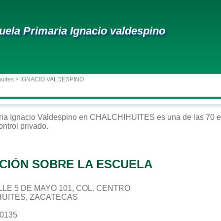
uela Primaria Ignacio valdespino
uites
> IGNACIO VALDESPINO
ria
Ignacio Valdespino
en
CHALCHIHUITES
es una de las 70 e
ontrol
privado
.
CIÓN SOBRE LA ESCUELA
CALLE 5 DE MAYO 101, COL. CENTRO
HUITES, ZACATECAS
80135