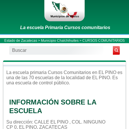
La escuela Primaria Cursos comunitarios
Estado de Zacatecas
>
Municipio Chalchihuites
> CURSOS COMUNITARIOS
La escuela
primaria
Cursos Comunitarios
en
EL PINO
es
una de las 70 escuelas de la localidad de
EL PINO
. Es
una escuela de control
público
.
INFORMACIÓN SOBRE LA
ESCUELA
Su dirección: CALLE EL PINO , COL. NINGUNO
CP 0, EL PINO, ZACATECAS