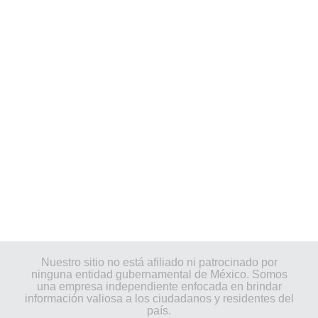
Nuestro sitio no está afiliado ni patrocinado por
ninguna entidad gubernamental de México. Somos
una empresa independiente enfocada en brindar
información valiosa a los ciudadanos y residentes del
país.