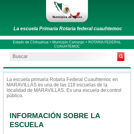
La escuela Primaria Rotaria federal cuauhtemoc
Estado de Chihuahua
>
Municipio Camargo
> ROTARIA FEDERAL
CUAUHTEMOC
La escuela
primaria
Rotaria Federal Cuauhtemoc
en
MARAVILLAS
es una de las 118 escuelas de la
localidad de
MARAVILLAS
. Es una escuela de control
público
.
INFORMACIÓN SOBRE LA
ESCUELA