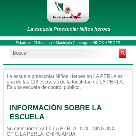
La escuela Preescolar Niños heroes
Estado de Chihuahua
>
Municipio Camargo
> NIÑOS HEROES
La escuela
preescolar
Niños Heroes
en
LA PERLA
es
una de las 118 escuelas de la localidad de
LA PERLA
.
Es una escuela de control
público
.
INFORMACIÓN SOBRE LA
ESCUELA
Su dirección: CALLE LA PERLA , COL. NINGUNO
CP 0, LA PERLA, CHIHUAHUA