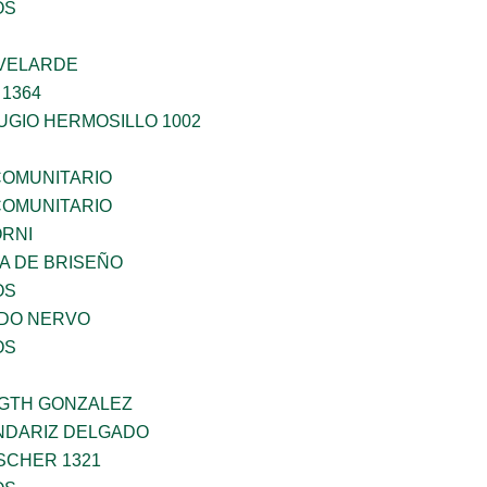
OS
VELARDE
1364
UGIO HERMOSILLO 1002
OMUNITARIO
OMUNITARIO
ORNI
A DE BRISEÑO
OS
ADO NERVO
OS
GTH GONZALEZ
NDARIZ DELGADO
SCHER 1321