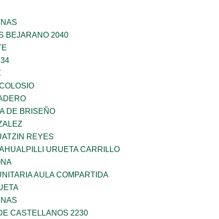
ENAS
S BEJARANO 2040
TE
34
Z
 COLOSIO
MADERO
A DE BRISEÑO
ZALEZ
ATZIN REYES
AHUALPILLI URUETA CARRILLO
ONA
NITARIA AULA COMPARTIDA
UETA
ENAS
DE CASTELLANOS 2230