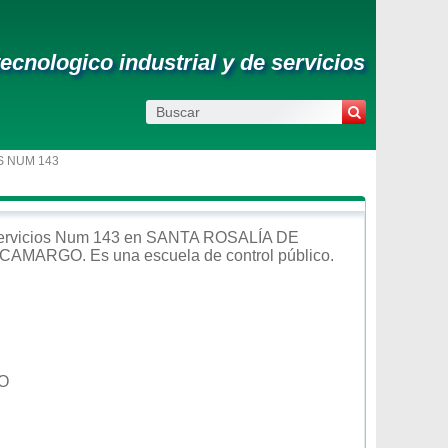
ecnologico industrial y de servicios
S NUM 143
Servicios Num 143
en
SANTA ROSALÍA DE
E CAMARGO
. Es una escuela de control
público
.
O