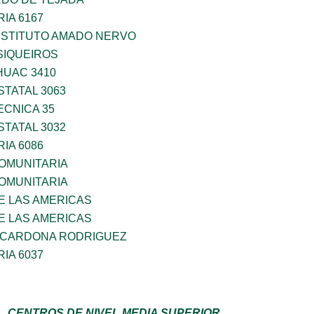
IA 6167
NSTITUTO AMADO NERVO
SIQUEIROS
HUAC 3410
TATAL 3063
ECNICA 35
TATAL 3032
IA 6086
OMUNITARIA
OMUNITARIA
E LAS AMERICAS
E LAS AMERICAS
O CARDONA RODRIGUEZ
IA 6037
CENTROS DE NIVEL MEDIA SUPERIOR