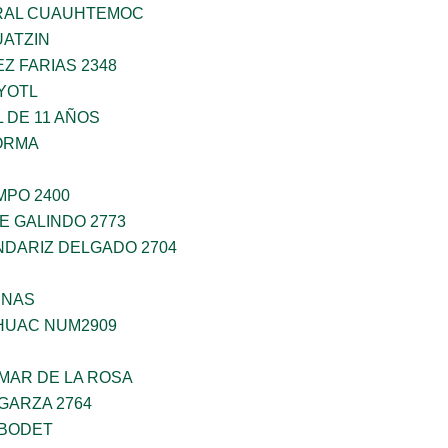
RAL CUAUHTEMOC
ATZIN
Z FARIAS 2348
YOTL
 DE 11 AÑOS
ORMA
PO 2400
E GALINDO 2773
DARIZ DELGADO 2704
ENAS
HUAC NUM2909
MAR DE LA ROSA
GARZA 2764
 BODET