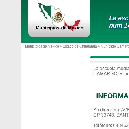
La esc
num 1
Municipios de México >
Estado de Chihuahua
>
Municipio Camar
La escuela
media
CAMARGO
es un
INFORMA
Su dirección:
CP 33748, SAN
Teléfono: 64846