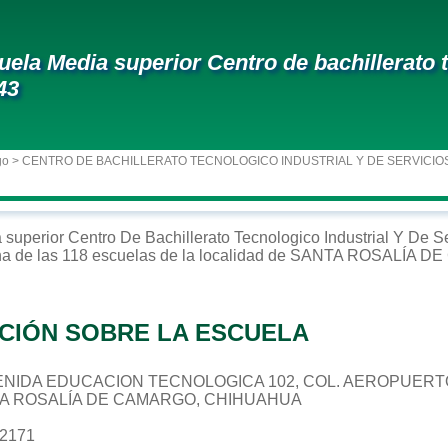
uela Media superior Centro de bachillerato t
43
go
> CENTRO DE BACHILLERATO TECNOLOGICO INDUSTRIAL Y DE SERVICIO
 superior
Centro De Bachillerato Tecnologico Industrial Y De 
a de las 118 escuelas de la localidad de
SANTA ROSALÍA D
CIÓN SOBRE LA ESCUELA
 AVENIDA EDUCACION TECNOLOGICA 102, COL. AEROPUERT
TA ROSALÍA DE CAMARGO, CHIHUAHUA
22171