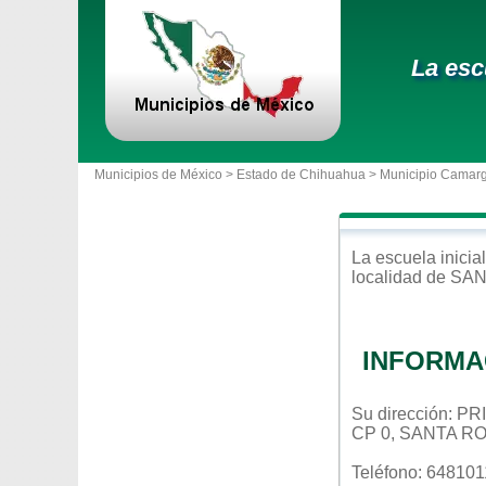
La esc
Municipios de México >
Estado de Chihuahua
>
Municipio Camar
La escuela
inicial
localidad de
SAN
INFORMA
Su dirección: 
CP 0, SANTA R
Teléfono: 64810