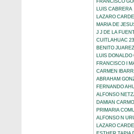
FRANCISCO G
LUIS CABRERA
LAZARO CARD
MARIA DE JESU
J J DE LA FUEN
CUITLAHUAC 23
BENITO JUARE
LUIS DONALDO
FRANCISCO I 
CARMEN IBARR
ABRAHAM GON
FERNANDO AHU
ALFONSO NETZ
DAMIAN CARM
PRIMARIA COMU
ALFONSO N UR
LAZARO CARD
ESTHER TAPIA 