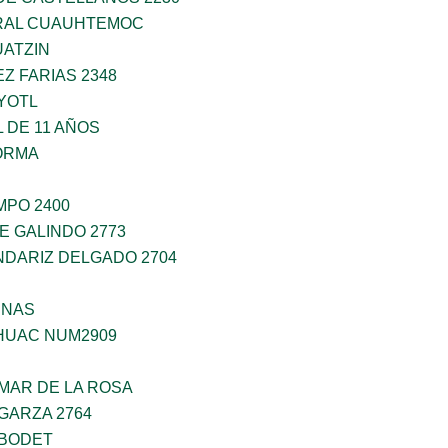
RAL CUAUHTEMOC
ATZIN
Z FARIAS 2348
YOTL
 DE 11 AÑOS
ORMA
PO 2400
E GALINDO 2773
DARIZ DELGADO 2704
ENAS
HUAC NUM2909
MAR DE LA ROSA
GARZA 2764
 BODET