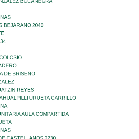
ONZALEZ BOCANEGRA
ENAS
S BEJARANO 2040
TE
34
Z
 COLOSIO
MADERO
A DE BRISEÑO
ZALEZ
ATZIN REYES
AHUALPILLI URUETA CARRILLO
ONA
NITARIA AULA COMPARTIDA
UETA
ENAS
DE CASTELLANOS 2230