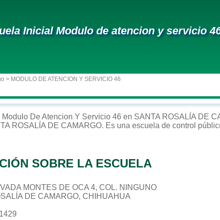
uela Inicial Modulo de atencion y servicio 4
go
> MODULO DE ATENCION Y SERVICIO 46
Modulo De Atencion Y Servicio 46
en
SANTA ROSALÍA DE 
TA ROSALÍA DE CAMARGO
. Es una escuela de control
públic
CIÓN SOBRE LA ESCUELA
PRIVADA MONTES DE OCA 4, COL. NINGUNO
OSALÍA DE CAMARGO, CHIHUAHUA
11429