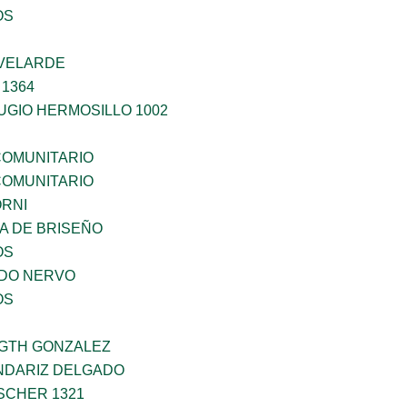
OS
VELARDE
1364
UGIO HERMOSILLO 1002
OMUNITARIO
OMUNITARIO
ORNI
A DE BRISEÑO
OS
ADO NERVO
OS
GTH GONZALEZ
NDARIZ DELGADO
SCHER 1321