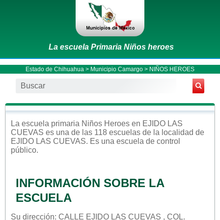
La escuela Primaria Niños heroes
Estado de Chihuahua
>
Municipio Camargo
> NIÑOS HEROES
La escuela
primaria
Niños Heroes
en
EJIDO LAS
CUEVAS
es una de las 118 escuelas de la localidad de
EJIDO LAS CUEVAS
. Es una escuela de control
público
.
INFORMACIÓN SOBRE LA
ESCUELA
Su dirección: CALLE EJIDO LAS CUEVAS , COL.