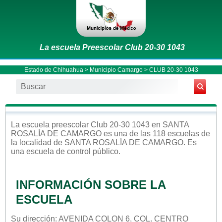
La escuela Preescolar Club 20-30 1043
Estado de Chihuahua
>
Municipio Camargo
> CLUB 20-30 1043
La escuela
preescolar
Club 20-30 1043
en
SANTA
ROSALÍA DE CAMARGO
es una de las 118 escuelas de
la localidad de
SANTA ROSALÍA DE CAMARGO
. Es
una escuela de control
público
.
INFORMACIÓN SOBRE LA
ESCUELA
Su dirección: AVENIDA COLON 6, COL. CENTRO