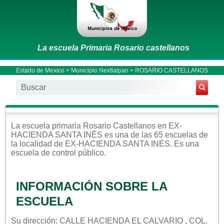
La escuela Primaria Rosario castellanos
Estado de Mexico
>
Municipio Nextlalpan
> ROSARIO CASTELLANOS
La escuela
primaria
Rosario Castellanos
en
EX-
HACIENDA SANTA INÉS
es una de las 65 escuelas de
la localidad de
EX-HACIENDA SANTA INÉS
. Es una
escuela de control
público
.
INFORMACIÓN SOBRE LA
ESCUELA
Su dirección: CALLE HACIENDA EL CALVARIO , COL.