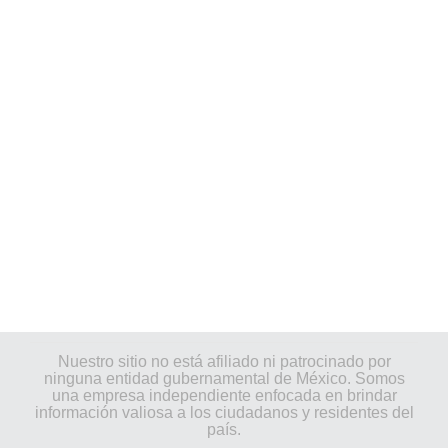
Nuestro sitio no está afiliado ni patrocinado por
ninguna entidad gubernamental de México. Somos
una empresa independiente enfocada en brindar
información valiosa a los ciudadanos y residentes del
país.