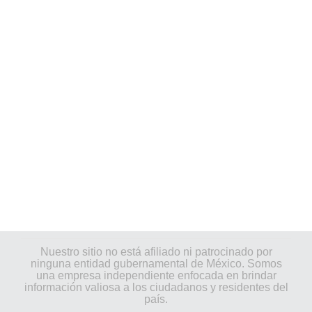
Nuestro sitio no está afiliado ni patrocinado por
ninguna entidad gubernamental de México. Somos
una empresa independiente enfocada en brindar
información valiosa a los ciudadanos y residentes del
país.