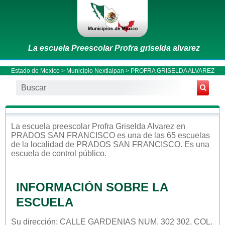
La escuela Preescolar Profra griselda alvarez
Estado de Mexico
>
Municipio Nextlalpan
> PROFRA GRISELDA ALVAREZ
La escuela
preescolar
Profra Griselda Alvarez
en
PRADOS SAN FRANCISCO
es una de las 65 escuelas
de la localidad de
PRADOS SAN FRANCISCO
. Es una
escuela de control
público
.
INFORMACIÓN SOBRE LA
ESCUELA
Su dirección: CALLE GARDENIAS NUM. 302 302, COL.