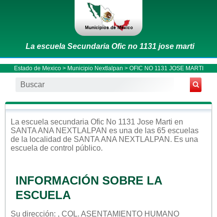
La escuela Secundaria Ofic no 1131 jose marti
Estado de Mexico
>
Municipio Nextlalpan
> OFIC NO 1131 JOSE MARTI
La escuela
secundaria
Ofic No 1131 Jose Marti
en
SANTA ANA NEXTLALPAN
es una de las 65 escuelas
de la localidad de
SANTA ANA NEXTLALPAN
. Es una
escuela de control
público
.
INFORMACIÓN SOBRE LA
ESCUELA
Su dirección: , COL. ASENTAMIENTO HUMANO