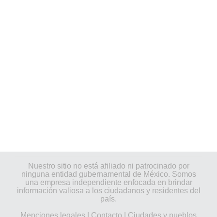
Nuestro sitio no está afiliado ni patrocinado por
ninguna entidad gubernamental de México. Somos
una empresa independiente enfocada en brindar
información valiosa a los ciudadanos y residentes del
país.
Menciones legales
|
Contacto
|
Ciudades y pueblos