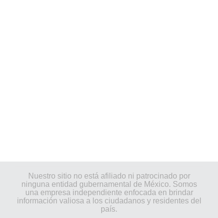
Nuestro sitio no está afiliado ni patrocinado por
ninguna entidad gubernamental de México. Somos
una empresa independiente enfocada en brindar
información valiosa a los ciudadanos y residentes del
país.