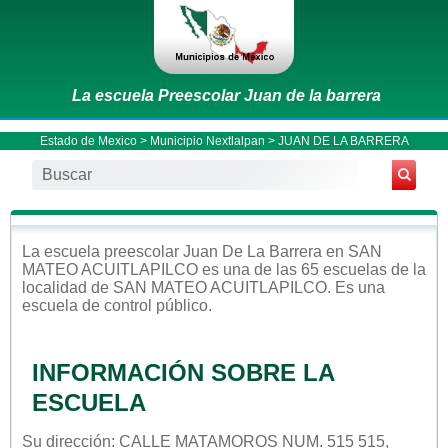
La escuela Preescolar Juan de la barrera
Estado de Mexico
>
Municipio Nextlalpan
> JUAN DE LA BARRERA
La escuela
preescolar
Juan De La Barrera
en
SAN
MATEO ACUITLAPILCO
es una de las 65 escuelas de la
localidad de
SAN MATEO ACUITLAPILCO
. Es una
escuela de control
público
.
INFORMACIÓN SOBRE LA
ESCUELA
Su dirección: CALLE MATAMOROS NUM. 515 515,