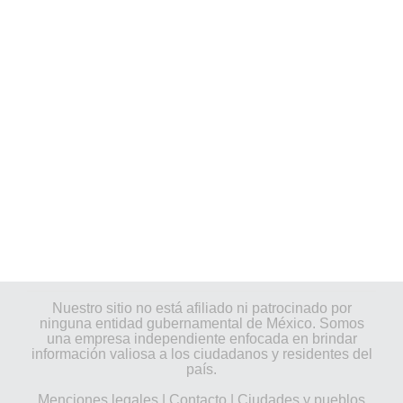
Nuestro sitio no está afiliado ni patrocinado por
ninguna entidad gubernamental de México. Somos
una empresa independiente enfocada en brindar
información valiosa a los ciudadanos y residentes del
país.
Menciones legales
|
Contacto
|
Ciudades y pueblos