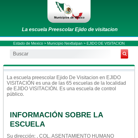
La escuela Preescolar Ejido de visitacion
Estado de Mexico
>
Municipio Nextlalpan
> EJIDO DE VISITACION
La escuela
preescolar
Ejido De Visitacion
en
EJIDO
VISITACIÓN
es una de las 65 escuelas de la localidad
de
EJIDO VISITACIÓN
. Es una escuela de control
público
.
INFORMACIÓN SOBRE LA
ESCUELA
Su dirección: , COL. ASENTAMIENTO HUMANO