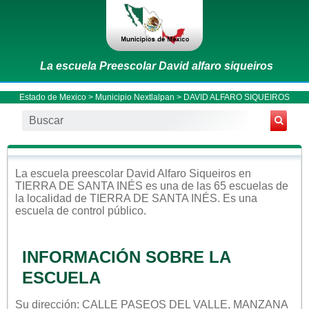
La escuela Preescolar David alfaro siqueiros
Estado de Mexico
>
Municipio Nextlalpan
> DAVID ALFARO SIQUEIROS
La escuela
preescolar
David Alfaro Siqueiros
en
TIERRA DE SANTA INÉS
es una de las 65 escuelas de
la localidad de
TIERRA DE SANTA INÉS
. Es una
escuela de control
público
.
INFORMACIÓN SOBRE LA
ESCUELA
Su dirección: CALLE PASEOS DEL VALLE, MANZANA