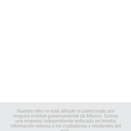
Nuestro sitio no está afiliado ni patrocinado por
ninguna entidad gubernamental de México. Somos
una empresa independiente enfocada en brindar
información valiosa a los ciudadanos y residentes del
país.