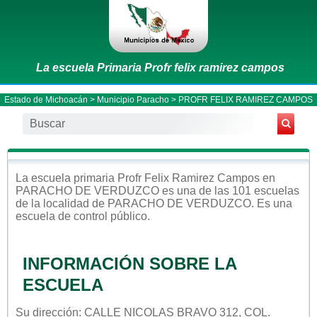
La escuela Primaria Profr felix ramirez campos
Estado de Michoacán
>
Municipio Paracho
> PROFR FELIX RAMIREZ CAMPOS
La escuela
primaria
Profr Felix Ramirez Campos
en
PARACHO DE VERDUZCO
es una de las 101 escuelas
de la localidad de
PARACHO DE VERDUZCO
. Es una
escuela de control
público
.
INFORMACIÓN SOBRE LA
ESCUELA
Su dirección: CALLE NICOLAS BRAVO 312, COL.