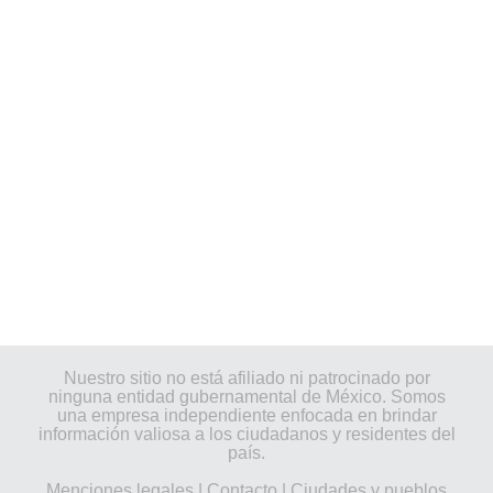
Nuestro sitio no está afiliado ni patrocinado por
ninguna entidad gubernamental de México. Somos
una empresa independiente enfocada en brindar
información valiosa a los ciudadanos y residentes del
país.
Menciones legales
|
Contacto
|
Ciudades y pueblos