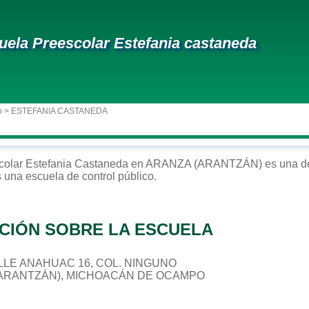
uela Preescolar Estefania castaneda
o
> ESTEFANIA CASTANEDA
colar
Estefania Castaneda
en
ARANZA (ARANTZÁN)
es una de
s una escuela de control
público
.
CIÓN SOBRE LA ESCUELA
CALLE ANAHUAC 16, COL. NINGUNO
 (ARANTZÁN), MICHOACÁN DE OCAMPO