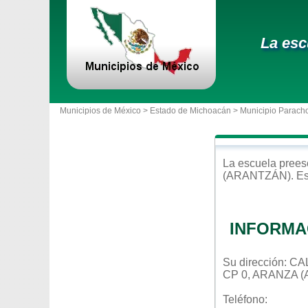
La esc
Municipios de México >
Estado de Michoacán
>
Municipio Parach
La escuela
prees
(ARANTZÁN)
. E
INFORMA
Su dirección: 
CP 0, ARANZA
Teléfono: