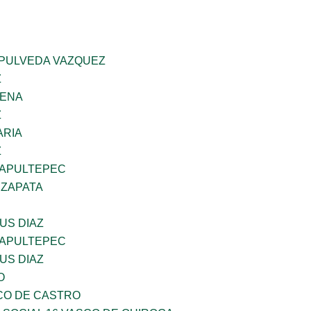
EPULVEDA VAZQUEZ
Z
GENA
Z
ARIA
Z
HAPULTEPEC
 ZAPATA
US DIAZ
HAPULTEPEC
US DIAZ
O
CO DE CASTRO